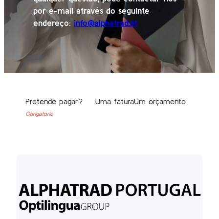
por e-mail através do seguinte
endereço:
info@alphatrad.pt
Section
Pretende pagar?
Uma fatura
Um orçamento
Obrigatório