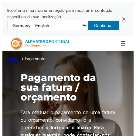
Escolha um país ou uma região para mostrar o conteúdo
específico da sua localização.
×
Continuar
Inicio
Pagamento
Pagamento da
sua fatura /
orçamento
Para efetuar o pagamento de uma fatura
ou orçamento, convidamo-lo a
preencher
o formulário abaixo
. Para
qualquer questão, pode contactar-nos