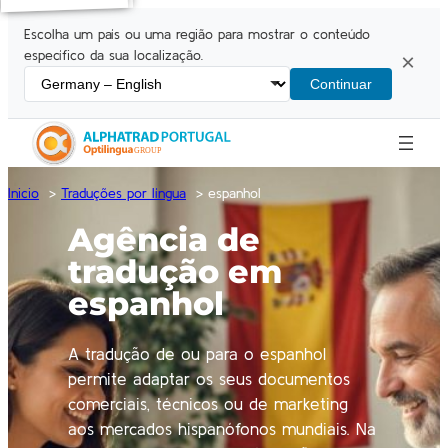
Escolha um país ou uma região para mostrar o conteúdo
específico da sua localização.
×
Continuar
Inicio
Traduções por língua
espanhol
Agência de
tradução em
espanhol
A tradução de ou para o espanhol
permite adaptar os seus documentos
comerciais, técnicos ou de marketing
aos mercados hispanófonos mundiais. Na