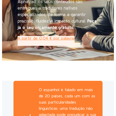
Alphatrad, os seus conteúdos são
entregues a tradutores nativos
especializados, de forma a garantir
precisão, fluidez e impacto cultural.
Peça
já o seu orçamento gratuito.
A partir de 0,04 € por palavra!
O espanhol é falado em mais
de 20 países, cada um com as
suas particularidades
linguísticas: uma tradução não
adaptada pode prejudicar a sua