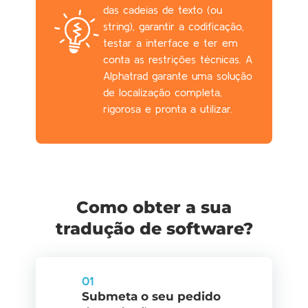
das cadeias de texto (ou
string), garantir a codificação,
testar a interface e ter em
conta as restrições técnicas. A
Alphatrad garante uma solução
de localização completa,
rigorosa e pronta a utilizar.
Como obter a sua
tradução de software?
01
Submeta o seu pedido