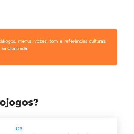
iálogos, menus, vozes, tom e referências culturais
 sincronizada.
eojogos?
03