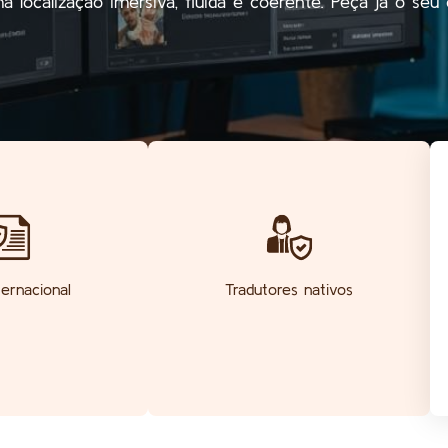
 localização imersiva, fluida e coerente. Peça já o seu 
ernacional
Tradutores nativos