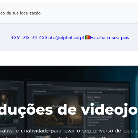
co da sua localização.
+351 213 211 433
info@alphatrad.pt
Escolha o seu país
duções de videoj
ativa e criatividade para levar o seu universo de jogo 