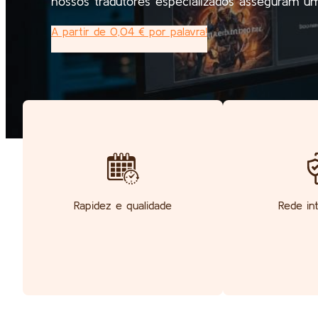
nossos tradutores especializados asseguram uma
A partir de 0,04 € por palavra!
Rapidez e qualidade
Rede int