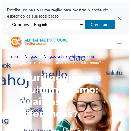
Escolha um país ou uma região para mostrar o conteúdo
específico da sua localização.
×
Continuar
Inicio
Artigos
Artigos sobre o Internacional
Plurilinguismo e multilinguismo: quais as diferenças?
Plurilinguismo e
multilinguismo:
quais as
diferenças?
Os termos "multilinguismo" e