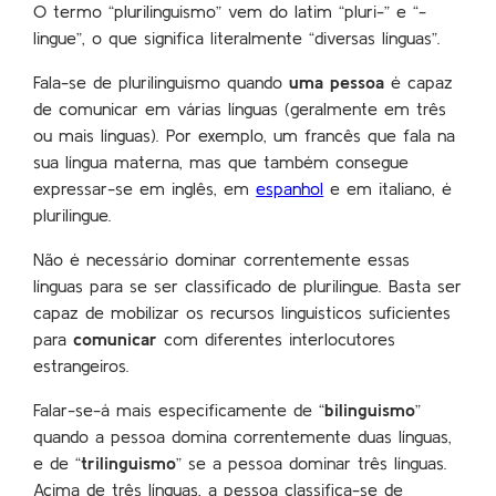
O termo “plurilinguismo” vem do latim “pluri-” e “-
lingue”, o que significa literalmente “diversas línguas”.
Fala-se de plurilinguismo quando
uma pessoa
é capaz
de comunicar em várias línguas (geralmente em três
ou mais línguas). Por exemplo, um francês que fala na
sua língua materna, mas que também consegue
expressar-se em inglês, em
espanhol
e em italiano, é
plurilingue.
Não é necessário dominar correntemente essas
línguas para se ser classificado de plurilingue. Basta ser
capaz de mobilizar os recursos linguísticos suficientes
para
comunicar
com diferentes interlocutores
estrangeiros.
Falar-se-á mais especificamente de “
bilinguismo
”
quando a pessoa domina correntemente duas línguas,
e de “
trilinguismo
” se a pessoa dominar três línguas.
Acima de três línguas, a pessoa classifica-se de