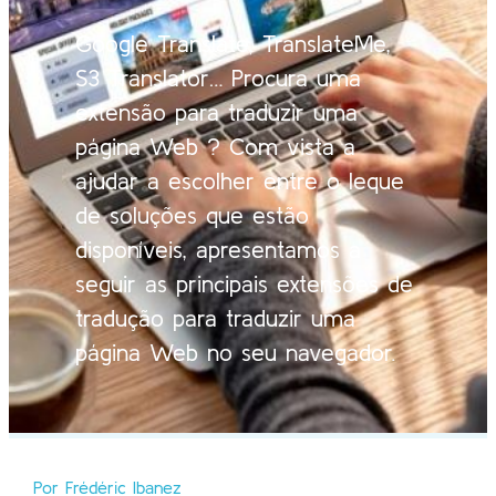
Google Translate, TranslateMe,
S3 Translator… Procura uma
extensão para traduzir uma
página Web ? Com vista a
ajudar a escolher entre o leque
de soluções que estão
disponíveis, apresentamos a
seguir as principais extensões de
tradução para traduzir uma
página Web no seu navegador.
Por Frédéric Ibanez