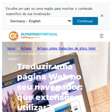
Escolha um país ou uma região para mostrar o conteúdo
específico da sua localização.
×
Continuar
Inicio
Artigos
Artigos sobre traduções de sítios Web
Traduzir uma página Web no seu navegador: que extensões
utilizar?
Traduzir uma
página Web no
seu navegador:
que extensões
utilizar?