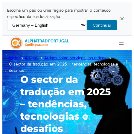
Escolha um país ou uma região para mostrar o conteúdo
específico da sua localização.
×
Continuar
Inicio
Artigos
Artigos sobre serviços linguísticos
O sector da tradução em 2025 – tendências, tecnologias e
desafios
O sector da
tradução em 2025
– tendências,
tecnologias e
desafios