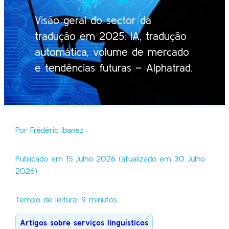
Visão geral do sector da
tradução em 2025: IA, tradução
automática, volume de mercado
e tendências futuras – Alphatrad.
Por Frédéric Ibanez
Publicado em 15 Julho 2026 (atualizado em 30 Julho
2026)
Tempo de leitura: 9 minutos
Artigos sobre serviços linguísticos