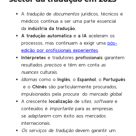
A
tradução
de
documentos
jurídicos, técnicos e
médicos continua a ser uma parte essencial
da
indústria da tradução
.
A tradução automática
e
a IA
aceleram os
processos, mas continuam a exigir uma
pós-
edição por profissionais experientes
.
Intérpretes
e tradutores
profissionais
garantem
resultados
precisos
e têm em conta
as
nuances
culturais.
Idiomas
como o
Inglês
, o
Espanhol
, o
Português
e o
Chinês
são particularmente procurados,
impulsionados pela
procura
do
mercado global
.
A crescente
localização
de s
ites
,
software
e
conteúdos é
importante
para as empresas
se
adaptarem
com êxito aos mercados
internacionais.
Os serviços de tradução
devem garantir um