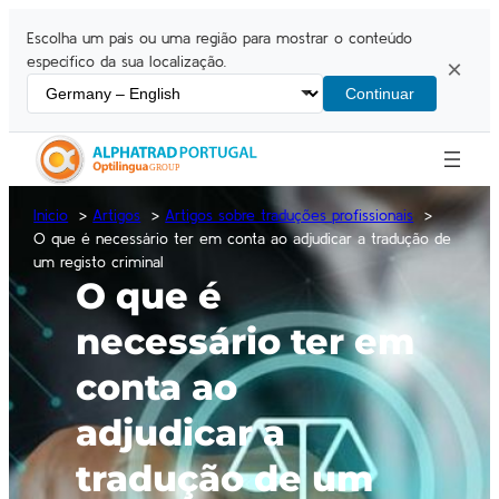
Escolha um país ou uma região para mostrar o conteúdo
específico da sua localização.
×
Continuar
Inicio
Artigos
Artigos sobre traduções profissionais
O que é necessário ter em conta ao adjudicar a tradução de
um registo criminal
O que é
necessário ter em
conta ao
adjudicar a
tradução de um