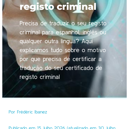
registo criminal
Precisa de traduzir o seu registo
criminal para espanhol, inglês ou
qualquer outra língua? Aqui
explicamos tudo sobre o motivo
por que precisa de certificar a
tradução do seu certificado de
registo criminal
Por Frédéric Ibanez
Publicado em 15 Julho 2026 (atualizado em 30 Julho