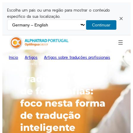
Escolha um país ou uma região para mostrar o conteúdo
específico da sua localização.
×
Continuar
Inicio
Artigos
Artigos sobre traduções profissionais
Traduzir o texto de fotografias: foco nesta forma de tradução
inteligente
Traduzir o texto
de fotografias:
foco nesta forma
de tradução
inteligente